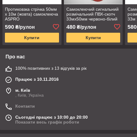
Протиковзка стрічка 50мм
Самоклеючий сигнальний
Сам
х 10м (жовта) самоклеюча
розмічальний ПВХ-скотч
розм
ASPRO
33мх50мм червоно-білий
33м 
ASPRO
ASP
590
480
580
₴/рулон
₴/рулон
Купити
Купити
Про нас
100% позитивних з 13 відгуків за рік
Працює з 10.11.2016
м. Київ
, Київ, Україна
Контакти
Сьогодні працює з 10:00 до 20:00
Показати весь графік роботи