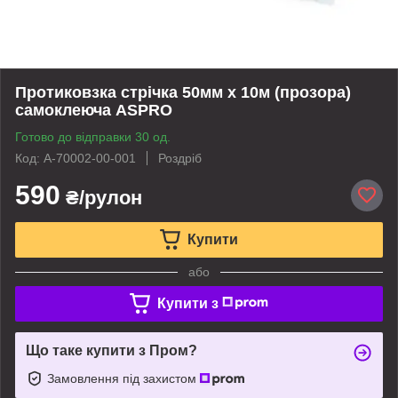
Протиковзка стрічка 50мм х 10м (прозора)
самоклеюча ASPRO
Готово до відправки 30 од.
Код: A-70002-00-001
Роздріб
590
₴/рулон
Купити
або
Купити з
Що таке купити з Пром?
Замовлення під захистом